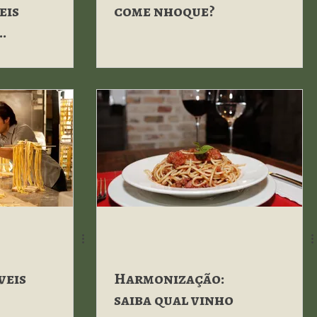
eis
come nhoque?
veis
Harmonização:
saiba qual vinho