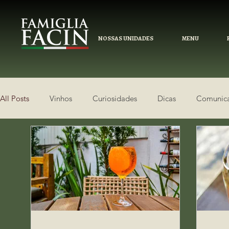
NOSSAS UNIDADES
MENU
All Posts
Vinhos
Curiosidades
Dicas
Comunic