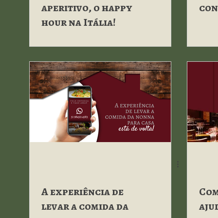
aperitivo, o happy
con
hour na Itália!
A experiência de
Com
levar a comida da
aju