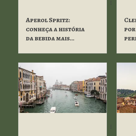
Aperol Spritz:
Cle
conheça a história
por
da bebida mais
per
popular da Itália!
ver