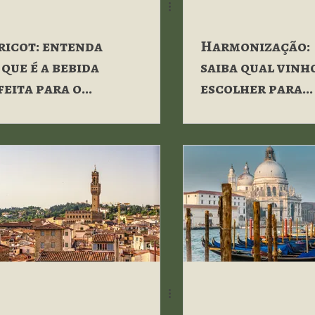
ricot: entenda
Harmonização:
 que é a bebida
saiba qual vinh
feita para o
escolher para
ão!
acompanhar
risotos