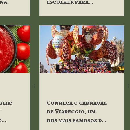
ana
escolher para
acompanhar massas
glia:
Conheça o carnaval
u
de Viareggio, um
o
dos mais famosos da
l
Itália