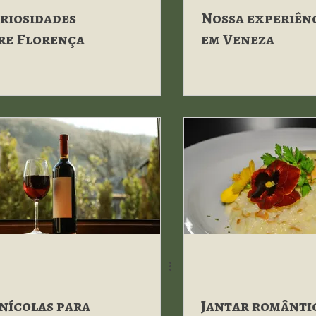
uriosidades
Nossa experiên
re Florença
em Veneza
inícolas para
Jantar romântic