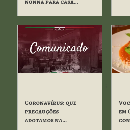
nonna para casa
está de volta!
Coronavírus: que
Voc
precauções
em 
adotamos na
con
Cantina?
afe