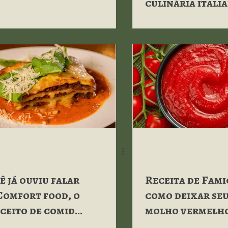
culinária itali
ê já ouviu falar
Receita de Fami
Comfort food, o
como deixar se
ceito de comida
molho vermelh
tiva?
caseiro especia